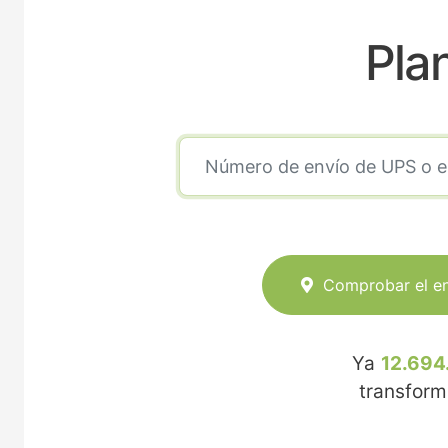
Pla
Comprobar el e
Ya
12.694
transfor