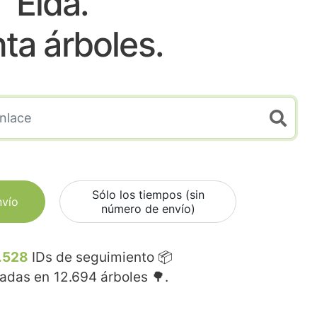
Elda.
nta árboles.
Sólo los tiempos (sin
nvío
número de envío)
.528
IDs de seguimiento 📦
madas en
12.694
árboles 🌳.