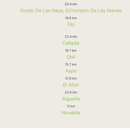
20.4 km
Fondo De Les Neus, El/Hondon De Las Nieves
18.6 km
Tibi
22.4 km
Cañada
19.7 km
Onil
15.7 km
Aspe
31.8 km
El Altet
23.6 km
Algueña
11 km
Novelda