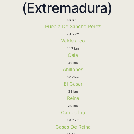
(Extremadura)
33.3 km
Puebla De Sancho Perez
29.6 km
Valdelarco
14.7 km
Cala
46 km
Ahillones
62.7 km
El Casar
38 km
Reina
39 km
Campofrio
38.2 km
Casas De Reina