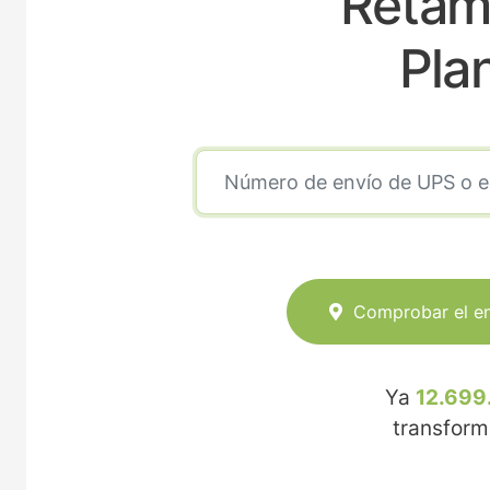
Retama
Pla
Comprobar el e
Ya
12.699
transfor