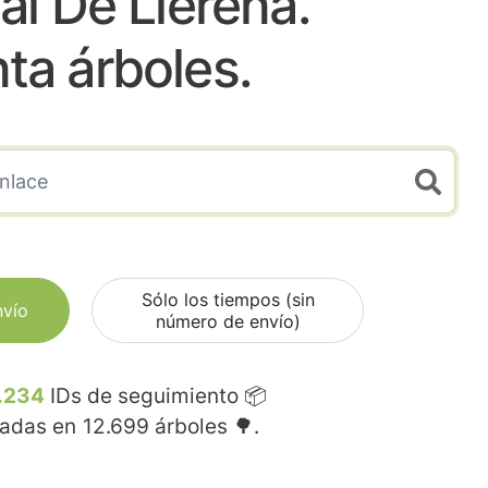
l De Llerena.
nta árboles.
Sólo los tiempos (sin
nvío
número de envío)
.234
IDs de seguimiento 📦
madas en
12.699
árboles 🌳.