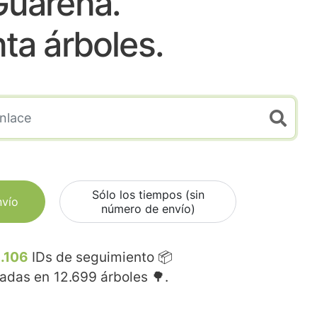
Guareña.
nta árboles.
Sólo los tiempos (sin
nvío
número de envío)
.106
IDs de seguimiento 📦
madas en
12.699
árboles 🌳.