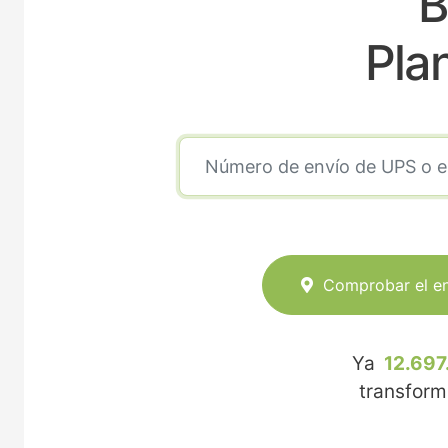
B
Pla
Comprobar el e
Ya
12.697
transfor