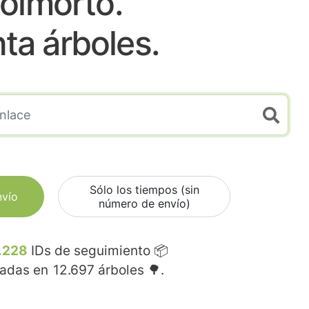
oimorto.
nta árboles.
Sólo los tiempos (sin
nvío
número de envío)
.228
IDs de seguimiento 📦
madas en
12.697
árboles 🌳.