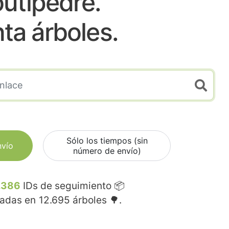
utipedre.
nta árboles.
Sólo los tiempos (sin
nvío
número de envío)
.386
IDs de seguimiento 📦
madas en
12.695
árboles 🌳.