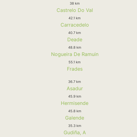
38 km
Castrelo Do Val
42.1 km
Carracedelo
40.7 km
Deade
48.8 km
Nogueira De Ramuin
55.1 km
Frades
36.7 km
Asadur
45.9 km
Hermisende
45.8 km
Galende
35.3 km
Gudiña, A