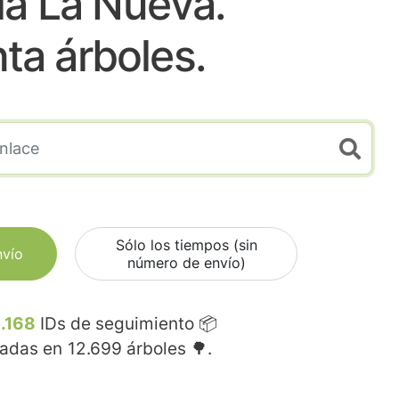
lla La Nueva.
nta árboles.
Sólo los tiempos (sin
nvío
número de envío)
.168
IDs de seguimiento 📦
madas en
12.699
árboles 🌳.