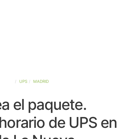
SPAÑA
UPS
MADRID
a el paquete.
horario de UPS en