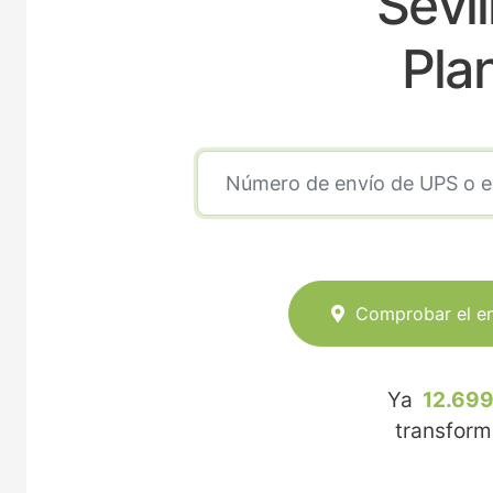
Sevi
Pla
Comprobar el e
Ya
12.699
transfor