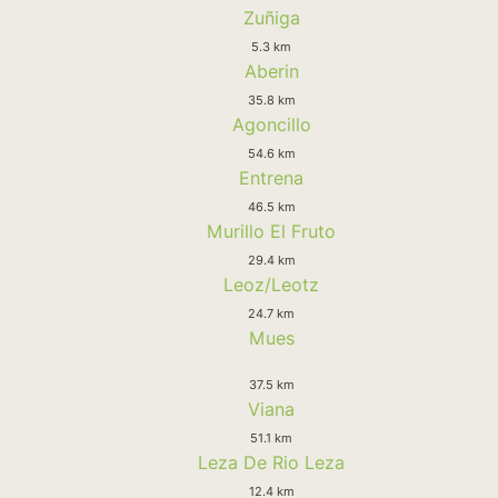
Zuñiga
5.3 km
Aberin
35.8 km
Agoncillo
54.6 km
Entrena
46.5 km
Murillo El Fruto
29.4 km
Leoz/Leotz
24.7 km
Mues
37.5 km
Viana
51.1 km
Leza De Rio Leza
12.4 km