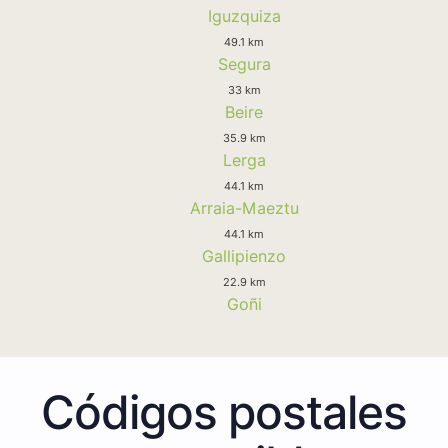
Iguzquiza
49.1 km
Segura
33 km
Beire
35.9 km
Lerga
44.1 km
Arraia-Maeztu
44.1 km
Gallipienzo
22.9 km
Goñi
Códigos postales