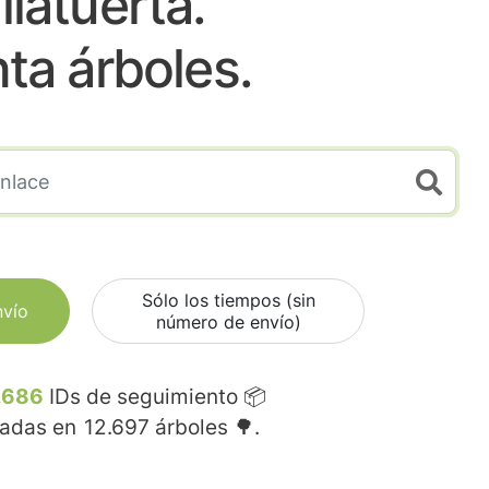
llatuerta.
nta árboles.
Sólo los tiempos (sin
nvío
número de envío)
.686
IDs de seguimiento 📦
madas en
12.697
árboles 🌳.