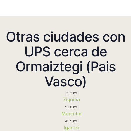
Otras ciudades con
UPS cerca de
Ormaiztegi (Pais
Vasco)
39.2 km
Zigoitia
53.8 km
Morentin
49.5 km
Igantzi