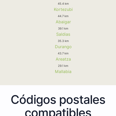
45.4 km
Kortezubi
44.7 km
Abaigar
39.1 km
Saldias
35.3 km
Durango
43.7 km
Areatza
29.1 km
Mallabia
Códigos postales
compatibles