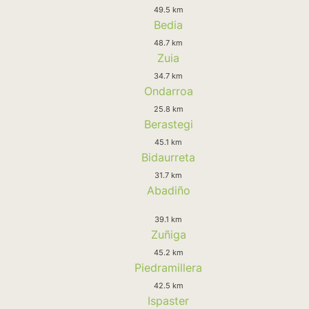
49.5 km
Bedia
48.7 km
Zuia
34.7 km
Ondarroa
25.8 km
Berastegi
45.1 km
Bidaurreta
31.7 km
Abadiño
39.1 km
Zuñiga
45.2 km
Piedramillera
42.5 km
Ispaster