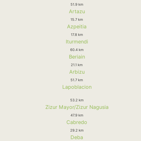
51.9 km
Artazu
15.7 km
Azpeitia
17.8 km
Iturmendi
60.4 km
Beriain
21.1 km
Arbizu
51.7 km
Lapoblacion
53.2 km
Zizur Mayor/Zizur Nagusia
47.9 km
Cabredo
29.2 km
Deba