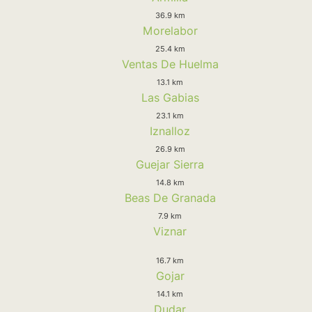
36.9 km
Morelabor
25.4 km
Ventas De Huelma
13.1 km
Las Gabias
23.1 km
Iznalloz
26.9 km
Guejar Sierra
14.8 km
Beas De Granada
7.9 km
Viznar
16.7 km
Gojar
14.1 km
Dudar