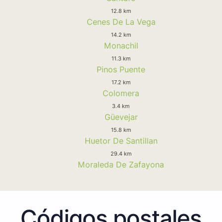
12.8 km
Cenes De La Vega
14.2 km
Monachil
11.3 km
Pinos Puente
17.2 km
Colomera
3.4 km
Güevejar
15.8 km
Huetor De Santillan
29.4 km
Moraleda De Zafayona
Códigos postales