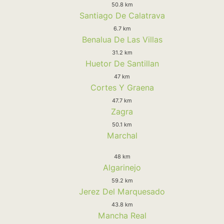
50.8 km
Santiago De Calatrava
6.7 km
Benalua De Las Villas
31.2 km
Huetor De Santillan
47 km
Cortes Y Graena
47.7 km
Zagra
50.1 km
Marchal
48 km
Algarinejo
59.2 km
Jerez Del Marquesado
43.8 km
Mancha Real