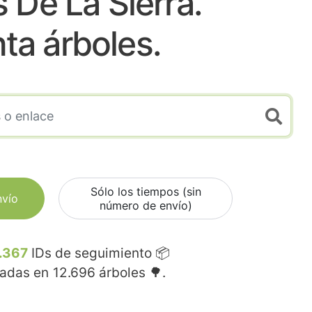
s De La Sierra.
nta árboles.
Sólo los tiempos (sin
nvío
número de envío)
.367
IDs de seguimiento 📦
madas en
12.696
árboles 🌳.