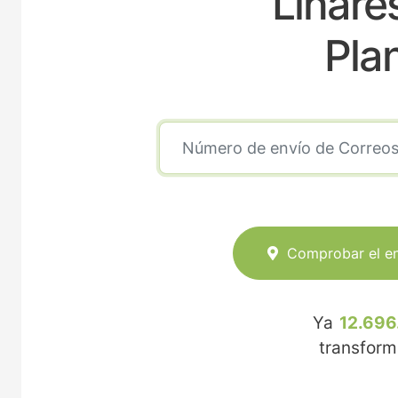
Linare
Pla
Comprobar el e
Ya
12.696
transfor