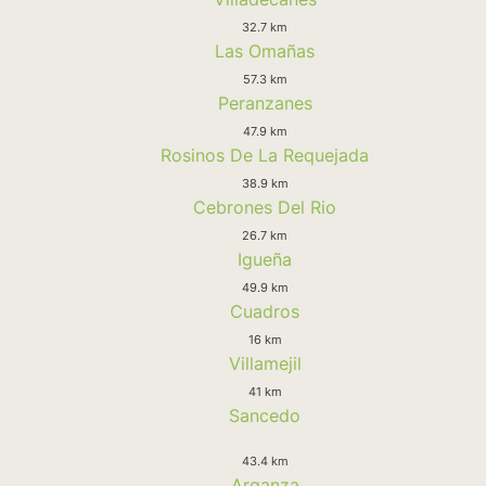
32.7 km
Las Omañas
57.3 km
Peranzanes
47.9 km
Rosinos De La Requejada
38.9 km
Cebrones Del Rio
26.7 km
Igueña
49.9 km
Cuadros
16 km
Villamejil
41 km
Sancedo
43.4 km
Arganza