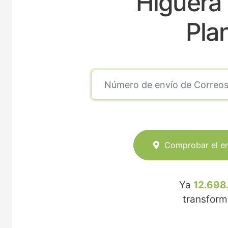
Higuera
Pla
Comprobar el e
Ya
12.698
transfor