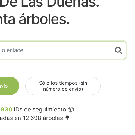
 De Las Dueñas.
nta árboles.
Sólo los tiempos (sin
nvío
número de envío)
.930
IDs de seguimiento 📦
madas en
12.698
árboles 🌳.