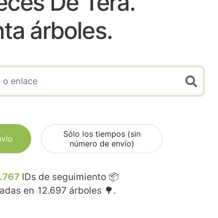
eces De Tera.
nta árboles.
Sólo los tiempos (sin
nvío
número de envío)
.767
IDs de seguimiento 📦
madas en
12.697
árboles 🌳.