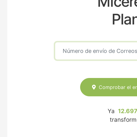
Micer
Pla
Comprobar el e
Ya
12.697
transfor