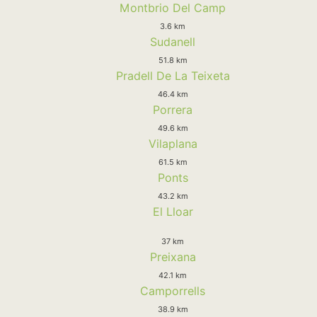
Montbrio Del Camp
3.6 km
Sudanell
51.8 km
Pradell De La Teixeta
46.4 km
Porrera
49.6 km
Vilaplana
61.5 km
Ponts
43.2 km
El Lloar
37 km
Preixana
42.1 km
Camporrells
38.9 km