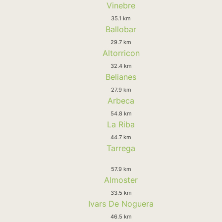
Vinebre
35.1 km
Ballobar
29.7 km
Altorricon
32.4 km
Belianes
27.9 km
Arbeca
54.8 km
La Riba
44.7 km
Tarrega
57.9 km
Almoster
33.5 km
Ivars De Noguera
46.5 km