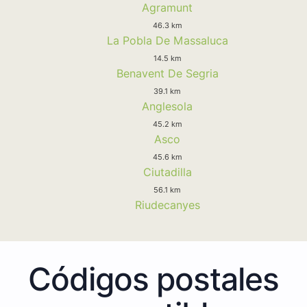
Agramunt
46.3 km
La Pobla De Massaluca
14.5 km
Benavent De Segria
39.1 km
Anglesola
45.2 km
Asco
45.6 km
Ciutadilla
56.1 km
Riudecanyes
Códigos postales