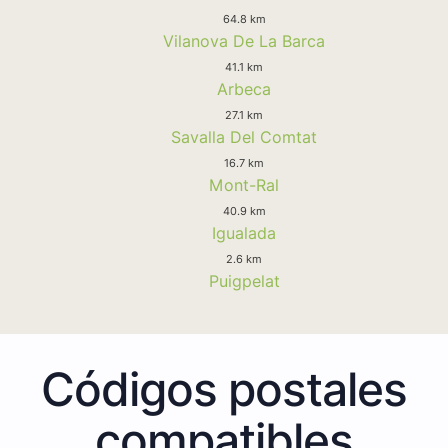
64.8 km
Vilanova De La Barca
41.1 km
Arbeca
27.1 km
Savalla Del Comtat
16.7 km
Mont-Ral
40.9 km
Igualada
2.6 km
Puigpelat
Códigos postales
compatibles