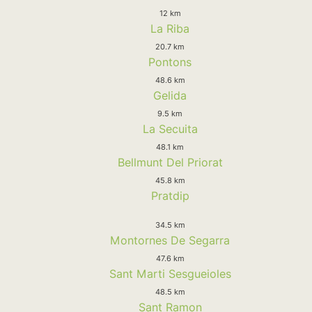
12 km
La Riba
20.7 km
Pontons
48.6 km
Gelida
9.5 km
La Secuita
48.1 km
Bellmunt Del Priorat
45.8 km
Pratdip
34.5 km
Montornes De Segarra
47.6 km
Sant Marti Sesgueioles
48.5 km
Sant Ramon