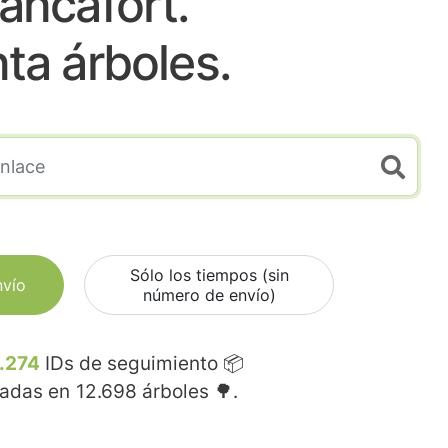
lancafort.
nta árboles.
Sólo los tiempos (sin
nvío
número de envío)
.274
IDs de seguimiento 📦
madas en
12.698
árboles 🌳.