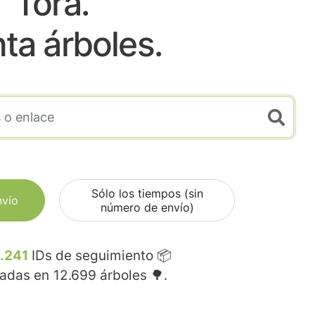
Tora.
nta árboles.
Sólo los tiempos (sin
nvío
número de envío)
.241
IDs de seguimiento 📦
madas en
12.699
árboles 🌳.