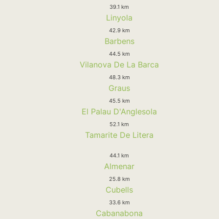
39.1 km
Linyola
42.9 km
Barbens
44.5 km
Vilanova De La Barca
48.3 km
Graus
45.5 km
El Palau D'Anglesola
52.1 km
Tamarite De Litera
44.1 km
Almenar
25.8 km
Cubells
33.6 km
Cabanabona