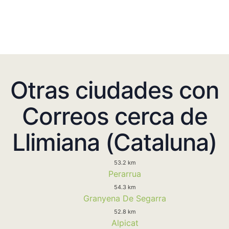
Otras ciudades con
Correos cerca de
Llimiana (Cataluna)
53.2 km
Perarrua
54.3 km
Granyena De Segarra
52.8 km
Alpicat