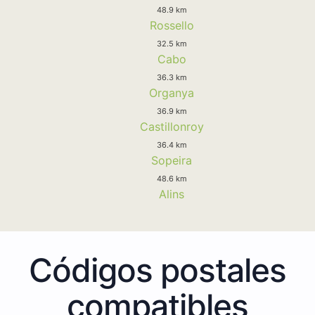
48.9 km
Rossello
32.5 km
Cabo
36.3 km
Organya
36.9 km
Castillonroy
36.4 km
Sopeira
48.6 km
Alins
Códigos postales
compatibles