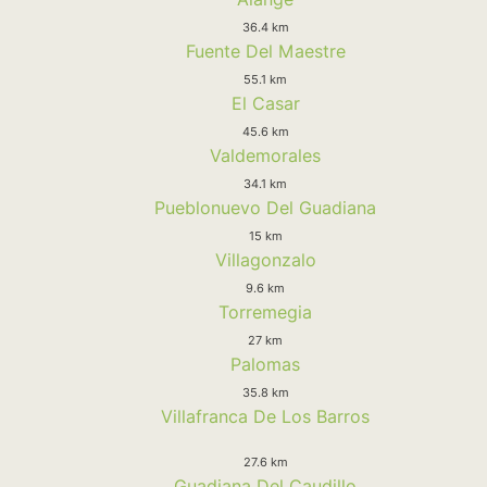
36.4 km
Fuente Del Maestre
55.1 km
El Casar
45.6 km
Valdemorales
34.1 km
Pueblonuevo Del Guadiana
15 km
Villagonzalo
9.6 km
Torremegia
27 km
Palomas
35.8 km
Villafranca De Los Barros
27.6 km
Guadiana Del Caudillo