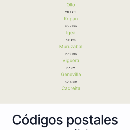
Ollo
28.1 km
Kripan
45.7 km
Igea
50 km
Muruzabal
27.2 km
Viguera
27 km
Genevilla
52.4 km
Cadreita
Códigos postales