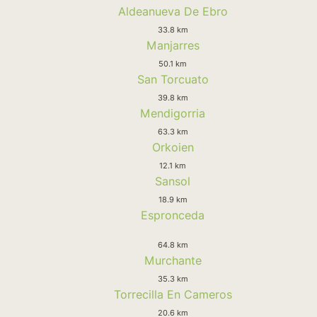
Aldeanueva De Ebro
33.8 km
Manjarres
50.1 km
San Torcuato
39.8 km
Mendigorria
63.3 km
Orkoien
12.1 km
Sansol
18.9 km
Espronceda
64.8 km
Murchante
35.3 km
Torrecilla En Cameros
20.6 km