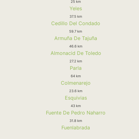
25 km
Yeles
37.5 km
Cedillo Del Condado
59.7 km
Armuña De Tajuña
46.6 km
Almonacid De Toledo
27.2 km
Parla
64 km
Colmenarejo
23.6 km
Esquivias
43 km
Fuente De Pedro Naharro
31.8 km
Fuenlabrada