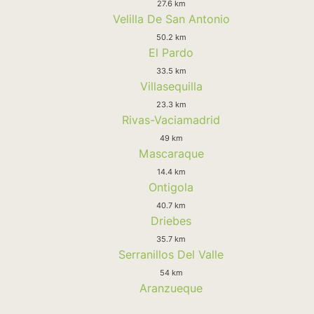
27.6 km
Velilla De San Antonio
50.2 km
El Pardo
33.5 km
Villasequilla
23.3 km
Rivas-Vaciamadrid
49 km
Mascaraque
14.4 km
Ontigola
40.7 km
Driebes
35.7 km
Serranillos Del Valle
54 km
Aranzueque