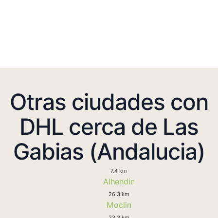
Otras ciudades con
DHL cerca de Las
Gabias (Andalucia)
7.4 km
Alhendin
26.3 km
Moclin
23.3 km