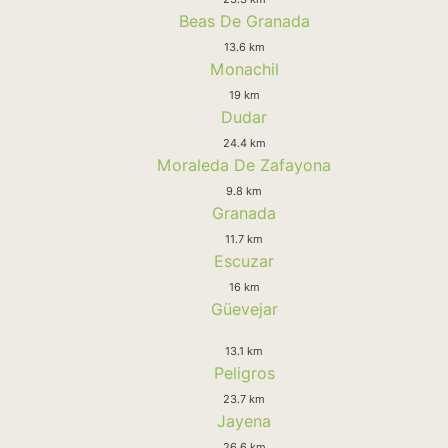
Beas De Granada
13.6 km
Monachil
19 km
Dudar
24.4 km
Moraleda De Zafayona
9.8 km
Granada
11.7 km
Escuzar
16 km
Güevejar
13.1 km
Peligros
23.7 km
Jayena
26.6 km