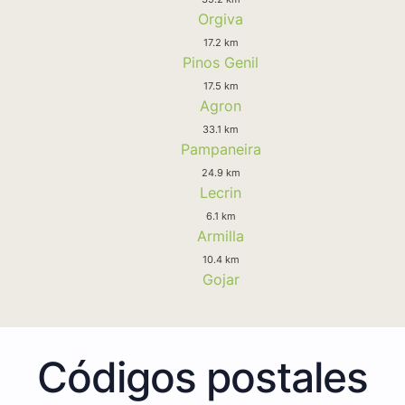
Orgiva
17.2 km
Pinos Genil
17.5 km
Agron
33.1 km
Pampaneira
24.9 km
Lecrin
6.1 km
Armilla
10.4 km
Gojar
Códigos postales