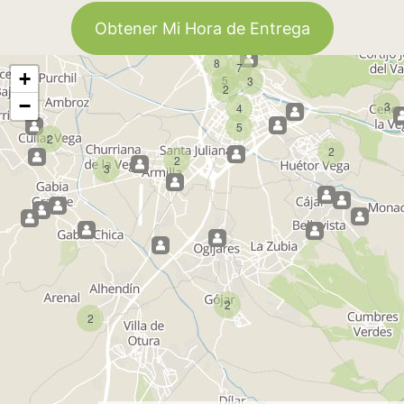
Obtener Mi Hora de Entrega
8
7
+
5
3
2
−
3
4
5
2
2
2
3
2
2