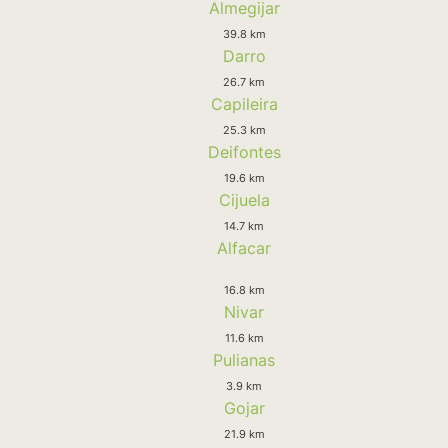
Almegijar
39.8 km
Darro
26.7 km
Capileira
25.3 km
Deifontes
19.6 km
Cijuela
14.7 km
Alfacar
16.8 km
Nivar
11.6 km
Pulianas
3.9 km
Gojar
21.9 km