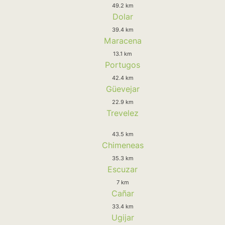
49.2 km
Dolar
39.4 km
Maracena
13.1 km
Portugos
42.4 km
Güevejar
22.9 km
Trevelez
43.5 km
Chimeneas
35.3 km
Escuzar
7 km
Cañar
33.4 km
Ugijar