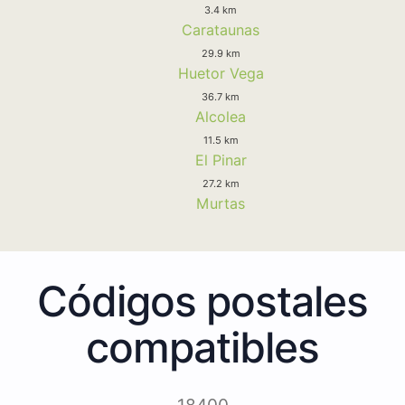
3.4 km
Carataunas
29.9 km
Huetor Vega
36.7 km
Alcolea
11.5 km
El Pinar
27.2 km
Murtas
Códigos postales
compatibles