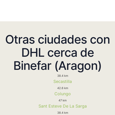
Otras ciudades con
DHL cerca de
Binefar (Aragon)
38.4 km
Secastilla
42.6 km
Colungo
47 km
Sant Esteve De La Sarga
38.4 km