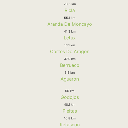
28.6 km
Ricla
55.1 km
Aranda De Moncayo
41.3 km
Letux
51.1 km
Cortes De Aragon
37.9 km
Berrueco
5.5 km
Aguaron
50 km
Godojos
48.1 km
Pleitas
16.8 km
Retascon