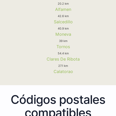
20.2 km
Alfamen
42.6 km
Salcedillo
40.9 km
Moneva
39 km
Tornos
54.4 km
Clares De Ribota
27.1 km
Calatorao
Códigos postales
compatibles