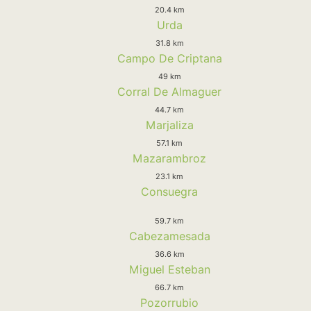
20.4 km
Urda
31.8 km
Campo De Criptana
49 km
Corral De Almaguer
44.7 km
Marjaliza
57.1 km
Mazarambroz
23.1 km
Consuegra
59.7 km
Cabezamesada
36.6 km
Miguel Esteban
66.7 km
Pozorrubio