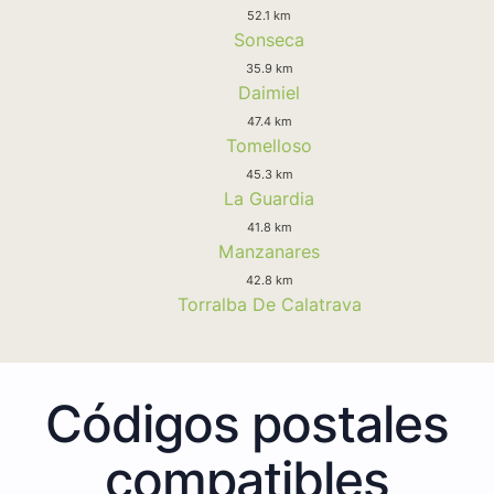
52.1 km
Sonseca
35.9 km
Daimiel
47.4 km
Tomelloso
45.3 km
La Guardia
41.8 km
Manzanares
42.8 km
Torralba De Calatrava
Códigos postales
compatibles