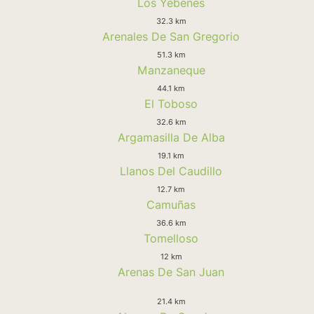
Los Yebenes
32.3 km
Arenales De San Gregorio
51.3 km
Manzaneque
44.1 km
El Toboso
32.6 km
Argamasilla De Alba
19.1 km
Llanos Del Caudillo
12.7 km
Camuñas
36.6 km
Tomelloso
12 km
Arenas De San Juan
21.4 km