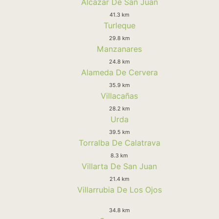
Alcazar De San Juan
41.3 km
Turleque
29.8 km
Manzanares
24.8 km
Alameda De Cervera
35.9 km
Villacañas
28.2 km
Urda
39.5 km
Torralba De Calatrava
8.3 km
Villarta De San Juan
21.4 km
Villarrubia De Los Ojos
34.8 km