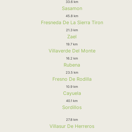
33.6 km
Sasamon
45.8 km
Fresneda De La Sierra Tiron
21.3 km
Zael
19.7 km
Villaverde Del Monte
16.2 km
Rubena
23.5 km
Fresno De Rodilla
10.9 km
Cayuela
40.1 km
Sordillos
27.8 km
Villasur De Herreros