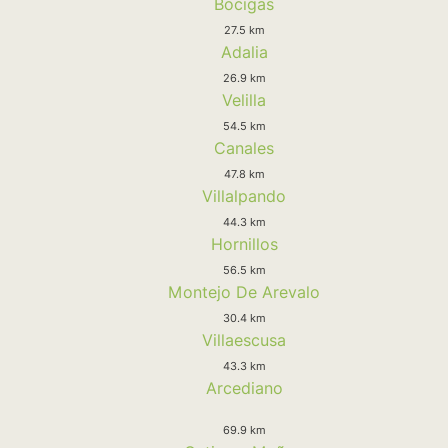
Bocigas
27.5 km
Adalia
26.9 km
Velilla
54.5 km
Canales
47.8 km
Villalpando
44.3 km
Hornillos
56.5 km
Montejo De Arevalo
30.4 km
Villaescusa
43.3 km
Arcediano
69.9 km