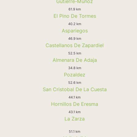
Gutierre-Muñoz
61.9 km
El Pino De Tormes
40.2 km
Aspariegos
46.9 km
Castellanos De Zapardiel
52.5 km
Almenara De Adaja
34.8 km
Pozaldez
52.6 km
San Cristobal De La Cuesta
44.1 km
Hornillos De Eresma
43.1 km
La Zarza
51.1 km