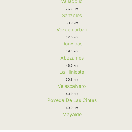
Valladolid
26.6 km
Sanzoles
30.9 km
Vezdemarban
52.3 km
Donvidas
29.2 km
Abezames
48.6 km
La Hiniesta
30.6 km
Velascalvaro
40.9 km
Poveda De Las Cintas
49.9 km
Mayalde