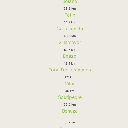
Bolaño
35.8 km
Petin
14.8 km
Carracedelo
43.6 km
Villamayor
57.2 km
Boazo
12.4 km
Toral De Los Vados
62 km
Vilar
45 km
Soutipedre
33.2 km
Benuza
18.7 km