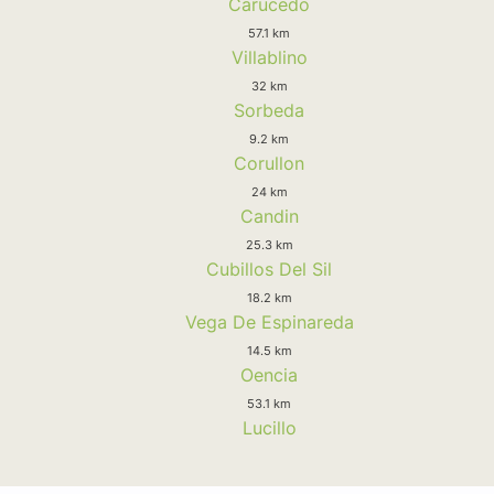
Carucedo
57.1 km
Villablino
32 km
Sorbeda
9.2 km
Corullon
24 km
Candin
25.3 km
Cubillos Del Sil
18.2 km
Vega De Espinareda
14.5 km
Oencia
53.1 km
Lucillo