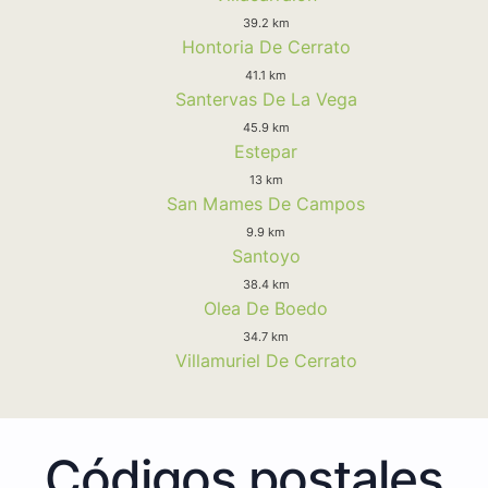
39.2 km
Hontoria De Cerrato
41.1 km
Santervas De La Vega
45.9 km
Estepar
13 km
San Mames De Campos
9.9 km
Santoyo
38.4 km
Olea De Boedo
34.7 km
Villamuriel De Cerrato
Códigos postales