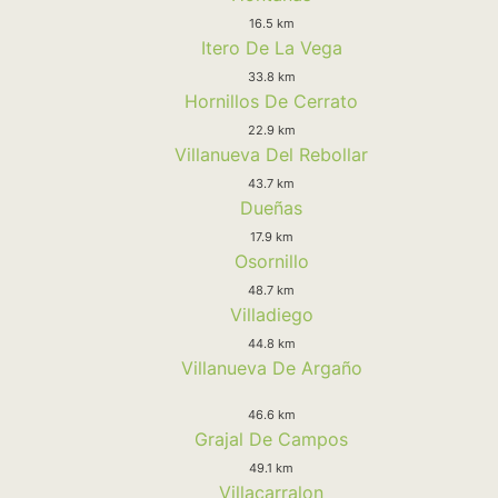
16.5 km
Itero De La Vega
33.8 km
Hornillos De Cerrato
22.9 km
Villanueva Del Rebollar
43.7 km
Dueñas
17.9 km
Osornillo
48.7 km
Villadiego
44.8 km
Villanueva De Argaño
46.6 km
Grajal De Campos
49.1 km
Villacarralon