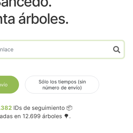
ancedo.
nta árboles.
Sólo los tiempos (sin
nvío
número de envío)
.382
IDs de seguimiento 📦
madas en
12.699
árboles 🌳.