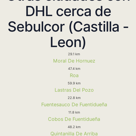
DHL cerca de
Sebulcor (Castilla -
Leon)
29.1 km
Moral De Hornuez
47.4 km
Roa
59.9 km
Lastras Del Pozo
22.8 km
Fuentesauco De Fuentidueña
11.8 km
Cobos De Fuentidueña
48.2 km
Quintanilla De Arriba