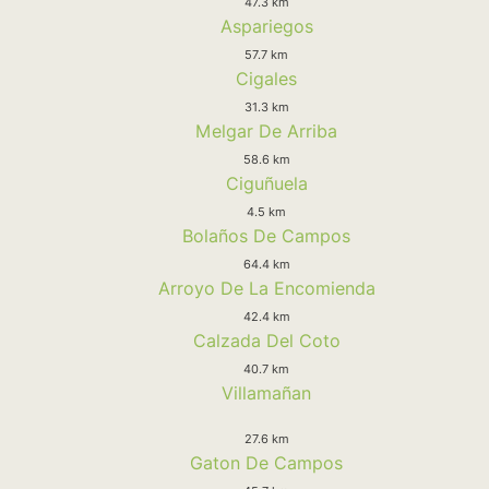
47.3 km
Aspariegos
57.7 km
Cigales
31.3 km
Melgar De Arriba
58.6 km
Ciguñuela
4.5 km
Bolaños De Campos
64.4 km
Arroyo De La Encomienda
42.4 km
Calzada Del Coto
40.7 km
Villamañan
27.6 km
Gaton De Campos