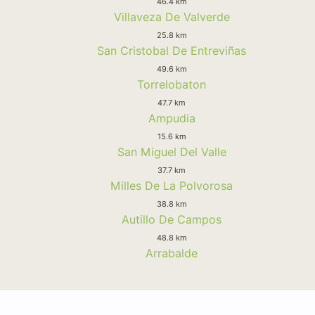
46.4 km
Villaveza De Valverde
25.8 km
San Cristobal De Entreviñas
49.6 km
Torrelobaton
47.7 km
Ampudia
15.6 km
San Miguel Del Valle
37.7 km
Milles De La Polvorosa
38.8 km
Autillo De Campos
48.8 km
Arrabalde