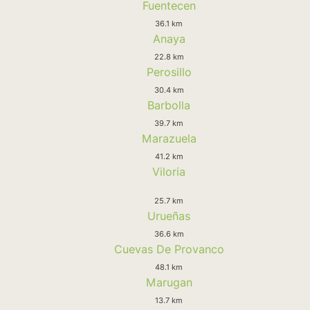
Fuentecen
36.1 km
Anaya
22.8 km
Perosillo
30.4 km
Barbolla
39.7 km
Marazuela
41.2 km
Viloria
25.7 km
Urueñas
36.6 km
Cuevas De Provanco
48.1 km
Marugan
13.7 km