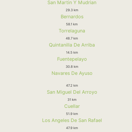
San Martin Y Mudrian
29.3 km
Bernardos
58.1 km
Torrelaguna
48.7 km
Quintanilla De Arriba
14.5 km
Fuentepelayo
30.8 km
Navares De Ayuso
47.2 km
San Miguel Del Arroyo
31 km
Cuellar
51.9 km
Los Angeles De San Rafael
47.9 km