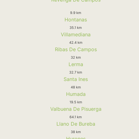
9.9 km
Hontanas
35.1 km
Villamediana
42.4 km
Ribas De Campos
32 km
Lerma
32.7 km
Santa Ines
48 km
Humada
19.5 km
Valbuena De Pisuerga
64.1 km
Llano De Bureba
38 km
Hurones