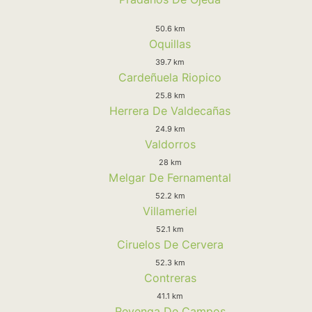
50.6 km
Oquillas
39.7 km
Cardeñuela Riopico
25.8 km
Herrera De Valdecañas
24.9 km
Valdorros
28 km
Melgar De Fernamental
52.2 km
Villameriel
52.1 km
Ciruelos De Cervera
52.3 km
Contreras
41.1 km
Revenga De Campos