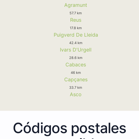
Agramunt
57.7 km
Reus
17.8 km
Puigverd De Lleida
42.4 km
Ivars D'Urgell
28.6 km
Cabaces
46 km
Capçanes
33.7 km
Asco
Códigos postales