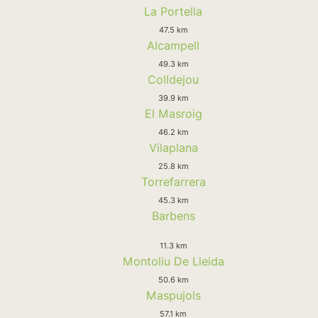
La Portella
47.5 km
Alcampell
49.3 km
Colldejou
39.9 km
El Masroig
46.2 km
Vilaplana
25.8 km
Torrefarrera
45.3 km
Barbens
11.3 km
Montoliu De Lleida
50.6 km
Maspujols
57.1 km