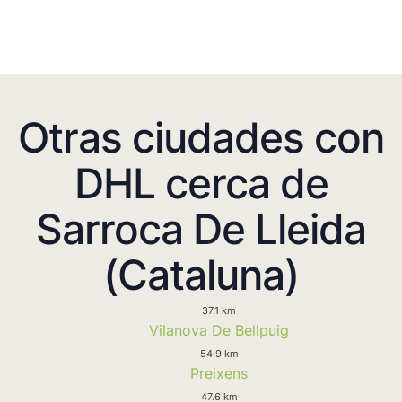
Otras ciudades con
DHL cerca de
Sarroca De Lleida
(Cataluna)
37.1 km
Vilanova De Bellpuig
54.9 km
Preixens
47.6 km