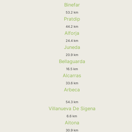
Binefar
53.2 km
Pratdip
44.2 km
Alforja
24.4 km
Juneda
20.9 km
Bellaguarda
16.5 km
Alcarras
33.6 km
Arbeca
54.3 km
Villanueva De Sigena
6.6 km
Aitona
30.9 km