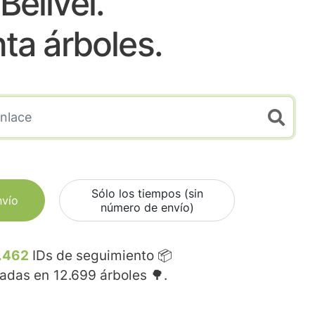
Bellvei.
nta árboles.
Sólo los tiempos (sin
nvío
número de envío)
.462
IDs de seguimiento 📦
madas en
12.699
árboles 🌳.