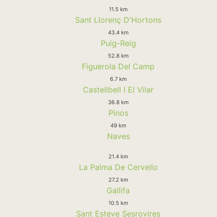
11.5 km
Sant Llorenç D'Hortons
43.4 km
Puig-Reig
52.8 km
Figuerola Del Camp
6.7 km
Castellbell I El Vilar
36.8 km
Pinos
49 km
Naves
21.4 km
La Palma De Cervello
27.2 km
Gallifa
10.5 km
Sant Esteve Sesrovires