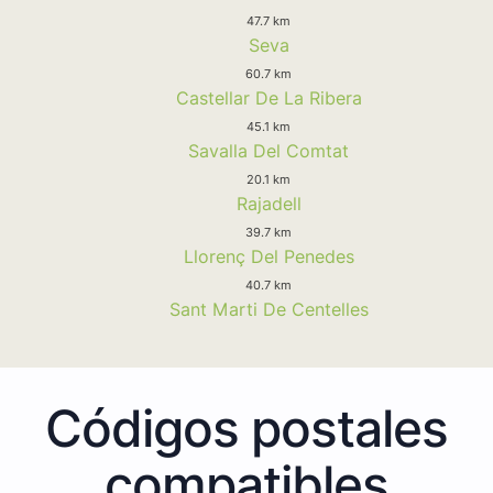
47.7 km
Seva
60.7 km
Castellar De La Ribera
45.1 km
Savalla Del Comtat
20.1 km
Rajadell
39.7 km
Llorenç Del Penedes
40.7 km
Sant Marti De Centelles
Códigos postales
compatibles