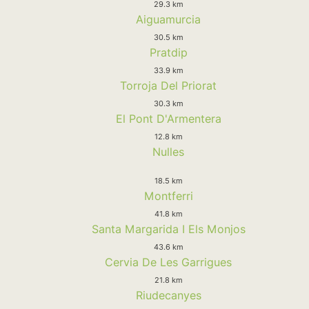
29.3 km
Aiguamurcia
30.5 km
Pratdip
33.9 km
Torroja Del Priorat
30.3 km
El Pont D'Armentera
12.8 km
Nulles
18.5 km
Montferri
41.8 km
Santa Margarida I Els Monjos
43.6 km
Cervia De Les Garrigues
21.8 km
Riudecanyes