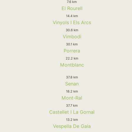
7.6 km
El Rourell
14.4 km
Vinyols I Els Arcs
30.6 km
Vimbodi
30.1 km
Porrera
22.2 km
Montblanc
37.8 km
Senan
18.2 km
Mont-Ral
37.7 km
Castellet I La Gornal
13.2 km
Vespella De Gaia