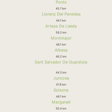
Ponts
45.7 km
Llorenç Del Penedes
44.1 km
Artesa De Lleida
59.2 km
Montmajor
48.1 km
Albesa
46.2 km
Sant Salvador De Guardiola
44.3 km
Juncosa
47.8 km
Solsona
48.1 km
Marganell
50.4 km