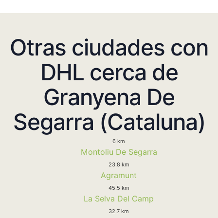
Otras ciudades con
DHL cerca de
Granyena De
Segarra (Cataluna)
6 km
Montoliu De Segarra
23.8 km
Agramunt
45.5 km
La Selva Del Camp
32.7 km