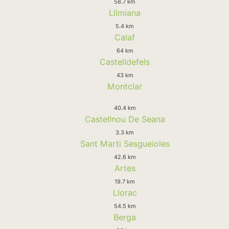
58.7 km
Llimiana
5.4 km
Calaf
64 km
Castelldefels
43 km
Montclar
40.4 km
Castellnou De Seana
3.3 km
Sant Marti Sesgueioles
42.6 km
Artes
19.7 km
Llorac
54.5 km
Berga