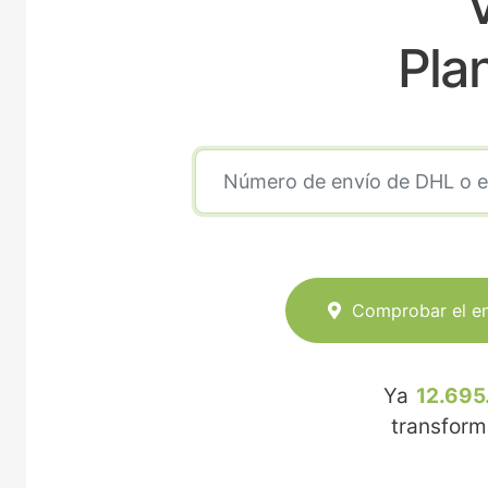
Pla
Comprobar el e
Ya
12.695
transfor