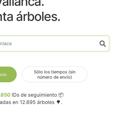
Vallanca.
nta árboles.
Sólo los tiempos (sin
nvío
número de envío)
.850
IDs de seguimiento 📦
madas en
12.695
árboles 🌳.