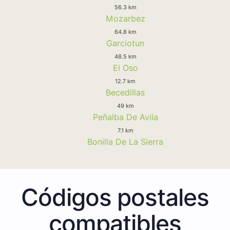
56.3 km
Mozarbez
64.8 km
Garciotun
48.5 km
El Oso
12.7 km
Becedillas
49 km
Peñalba De Avila
7.1 km
Bonilla De La Sierra
Códigos postales
compatibles