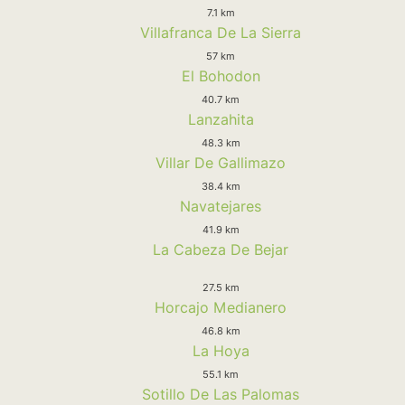
7.1 km
Villafranca De La Sierra
57 km
El Bohodon
40.7 km
Lanzahita
48.3 km
Villar De Gallimazo
38.4 km
Navatejares
41.9 km
La Cabeza De Bejar
27.5 km
Horcajo Medianero
46.8 km
La Hoya
55.1 km
Sotillo De Las Palomas